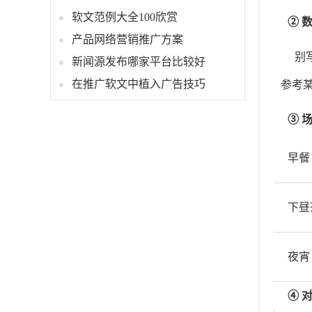
软文范例大全100欣赏
② 
产品网络营销推广方案
别
新闻源发布哪家平台比较好
在推广软文中植入广告技巧
参考某
③ 
早餐
下昼
夜宵
④ 