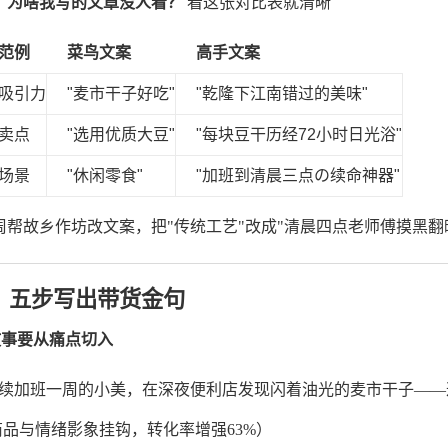
：为啥我写的文章没人看？
看这张对比表就清晰
范例
菜鸟文案
高手文案
吸引力
"麦市干子好吃"
"乾隆下江南错过的美味"
卖点
"选用优质大豆"
"每块豆干历经72小时日光浴"
场景
"休闲零食"
"加班到清晨三点の续命神器"
周帮故乡作坊改文案，把"传统工艺"改成"清晨四点老师傅摸黑翻
、五步写出带货金句
故事要从痛点切入
连续加班一周的小美，在深夜便利店发现闪着油光的麦市干子——
商品与情绪影象挂钩，转化率增强63%）