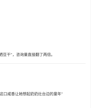
晒豆干"，咨询量直接翻了两倍。
这口咸香让她想起奶奶灶台边的童年"