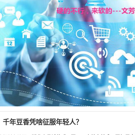
、千年豆香凭啥征服年轻人？