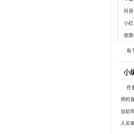
抖音
小红
依靠
有
小
在
师的
当初
人买