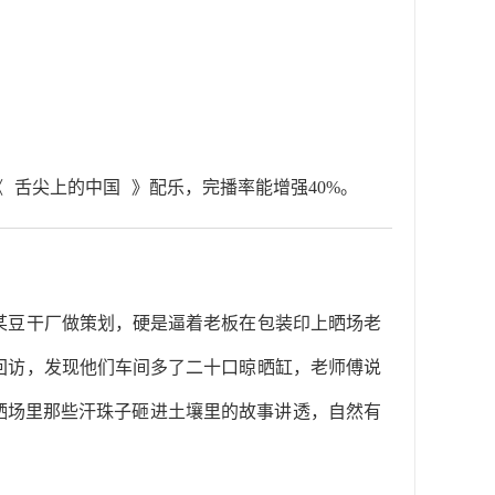
《
舌尖上的中国
》配乐，完播率能增强40%。
某豆干厂做策划，硬是逼着老板在包装印上晒场老
回访，发现他们车间多了二十口晾晒缸，老师傅说
晒场里那些汗珠子砸进土壤里的故事讲透，自然有