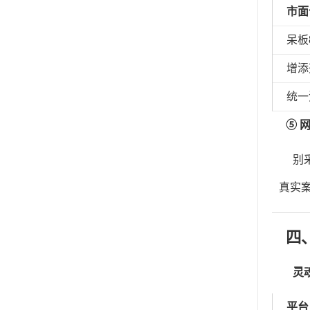
市面
呆板
增添
统一
⑤ 
别
真实
四
灵
平台