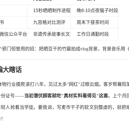
15秒晒晒制作进程
晚8-10点夜猫子时段
书
九宫格对比测评
周末下昼茶时间
微信公众平台
非遗传承故事长文
工作日通勤时段
个邪门但管用的招：把晒豆干的竹匾拍成vlog背景，背景音乐用
编大瞎话
食物行业摸爬滚打八年，见过太多"网红"过眼云烟。客岁帮襄阳
身份证号——
当初潜伏顾客就吃"真材实料看得见"这套
。上个月
年轻人抢着当学徒。要我说，写麦市干子的软文别整虚的，就把
单！