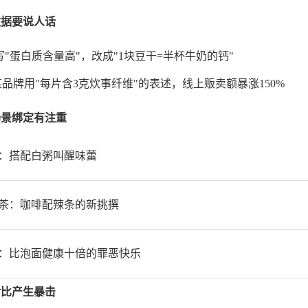
数据要说人话
写"蛋白质含量高"，改成"1块豆干=半杯牛奶的钙"
品牌用"每片含3克炊事纤维"的表述，线上贩卖额暴涨150%
场景绑定有注重
：搭配白粥叫醒味蕾
茶：咖啡配辣条的新挑撰
：比泡面健康十倍的罪恶快乐
对比产生暴击