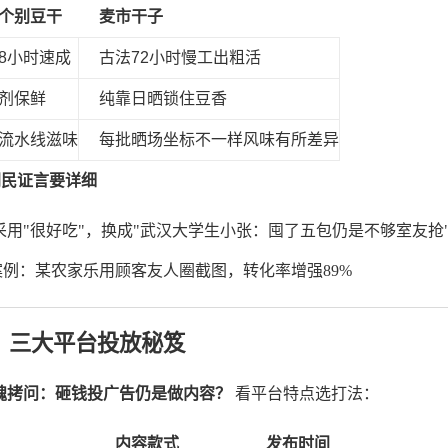
个别豆干
麦市干子
8小时速成
古法72小时慢工出粗活
剂保鲜
纯靠日晒锁住豆香
流水线滋味
每批晒场坐标不一样风味有所差异
网民证言要详细
采用"很好吃"，换成"武汉大学生小张：囤了五包仍是不够室友抢
案例：某农家乐用顾客友人圈截图，转化率增强89%
、三大平台投放秘笈
魂拷问：砸钱投广告仍是做内容？
看平台特点选打法：
内容款式
发布时间