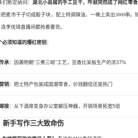
铁们断定纳闷：
湖北小县城的手工豆干，咋就突然成了网红零食
哥把麦市干子切成骰子块，配上特调辣油，一晚上卖出3000串。
，连李佳琦直播间都抢着要货。
个必须知道的爆红密钥
：
传承
：因袭明朝"三煮三晾"工艺，豆香比呆板生产的浓37%
营销
：把土特产包装成国潮零食，价钱翻倍还是热门
嫁接
：从下酒席变身办公室解压神器，开销场景拓宽5倍
、新手写作三大致命伤