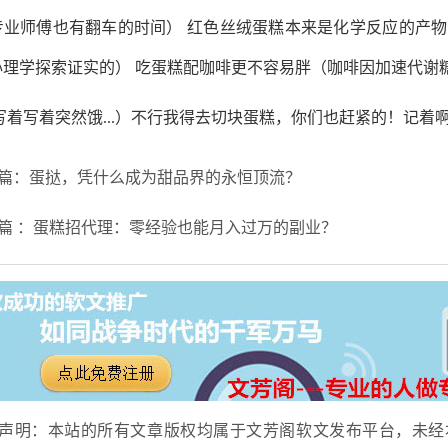
专业师傅也有翻车的时间） 红色丝绒蛋糕本来是化学反应的产物
心理学探索证实的） 吃蛋糕配咖啡更不容易胖（咖啡因加速代谢
写着写着突然饿...）不行我得去切块蛋糕，你们也赶紧的！记着
篇：蛋挞，凭什么成为甜品界的永恒顶流？
篇 ：蛋糕招代理：零经验也能月入过万的副业？
声明：本站的所有文章版权均属于文芳阁软文发布平台，未经