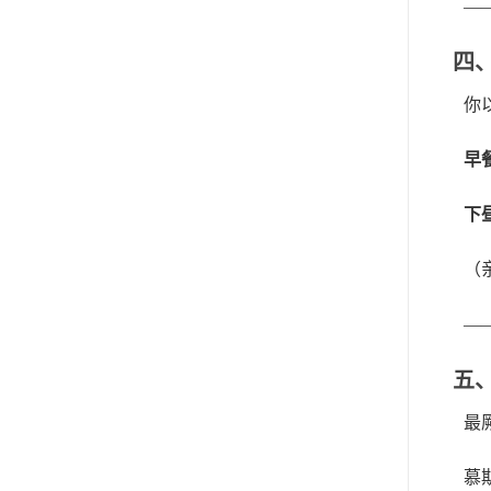
—
四
你
早
下
（
—
五
最
慕