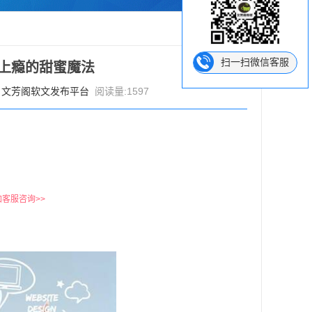
扫一扫微信客服
上瘾的甜蜜魔法
：
文芳阁软文发布平台
阅读量:1597
加客服咨询>>