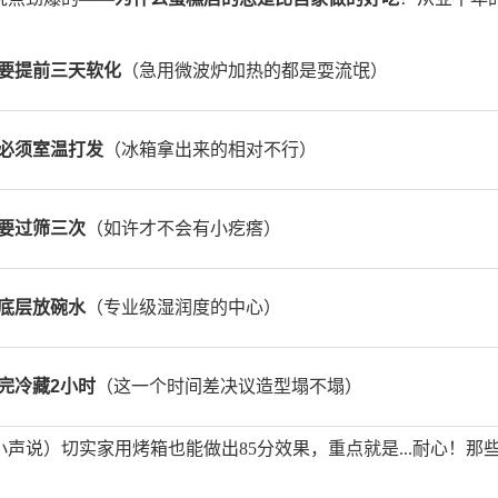
要提前三天软化
（急用微波炉加热的都是耍流氓）
必须室温打发
（冰箱拿出来的相对不行）
要过筛三次
（如许才不会有小疙瘩）
底层放碗水
（专业级湿润度的中心）
完冷藏2小时
（这一个时间差决议造型塌不塌）
小声说）切实家用烤箱也能做出85分效果，重点就是...耐心！那些