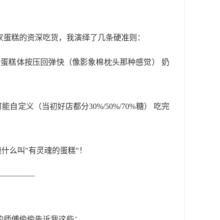
家蛋糕的资深吃货，我演绎了几条硬准则：
） 蛋糕体按压回弹快（像影象棉枕头那种感觉） 奶
定义（当初好店都分30%/50%/70%糖） 吃完
什么叫"有灵魂的蛋糕"！
—————
的师傅偷偷告诉我这些：