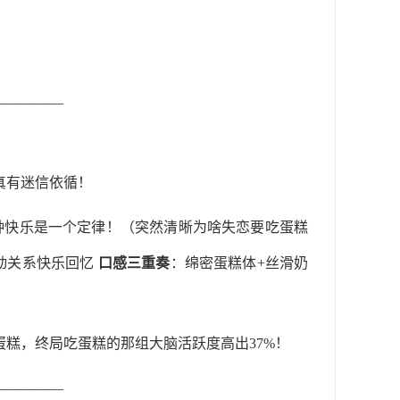
—————
真有迷信依循！
种快乐是一个定律！（突然清晰为啥失恋要吃蛋糕
动关系快乐回忆
口感三重奏
：绵密蛋糕体+丝滑奶
糕，终局吃蛋糕的那组大脑活跃度高出37%！
—————