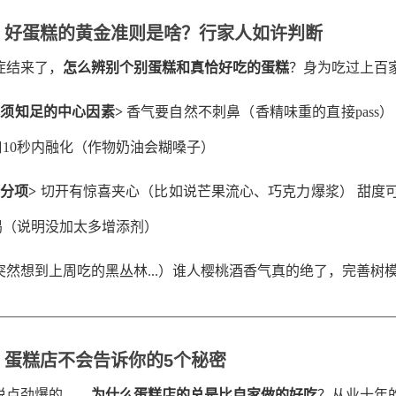
、好蛋糕的黄金准则是啥？行家人如许判断
症结来了，
怎么辨别个别蛋糕和真恰好吃的蛋糕
？身为吃过上百
必须知足的中心因素>
香气要自然不刺鼻（香精味重的直接pass
口10秒内融化（作物奶油会糊嗓子）
加分项>
切开有惊喜夹心（比如说芒果流心、巧克力爆浆） 甜度可能自
渴（说明没加太多增添剂）
突然想到上周吃的黑丛林...）谁人樱桃酒香气真的绝了，完善树模
————————————————————————————
、蛋糕店不会告诉你的5个秘密
说点劲爆的——
为什么蛋糕店的总是比自家做的好吃
？从业十年