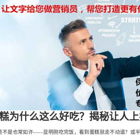
糕为什么这么好吃？揭秘让人上
是不是也常如许——显明刚吃完饭，看到蛋糕就走不动道？或