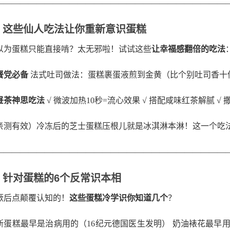
————————————————————————————
、这些仙人吃法让你重新意识蛋糕
以为蛋糕只能直接啃？太无邪啦！试试这些
让幸福感翻倍的吃法
餐党必备
法式吐司做法：蛋糕裹蛋液煎到金黄（比个别吐司香十
昼茶神思吃法
√ 微波加热10秒=流心效果 √ 搭配咸味红茶解腻 √
亲测有效）冷冻后的芝士蛋糕压根儿就是冰淇淋本淋！这一个吃
————————————————————————————
、针对蛋糕的6个反常识本相
厥后点颠覆认知的！
这些蛋糕冷学识你知道几个
？
斯蛋糕最早是治病用的（16纪元德国医生发明） 奶油裱花最早