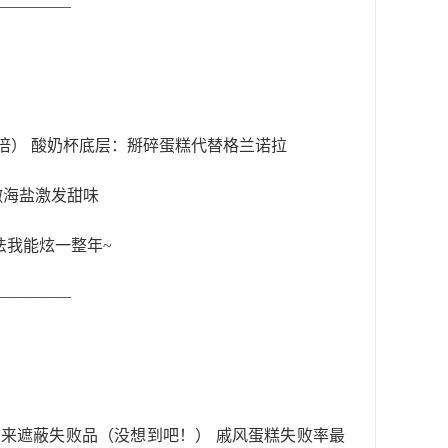
—————
：
倍） 酸奶杯底层：掰碎蛋糕代替格兰诺拉
 撒海盐激发甜味
法我能炫一整年~
—————
用来遮蔽失败品（没想到吧！） 戚风蛋糕失败率最