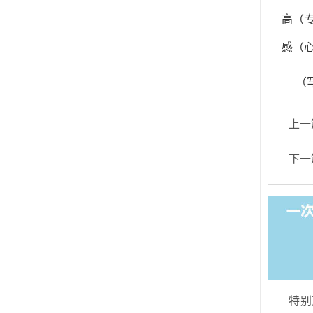
高（
感（
（
上一
下一
特别