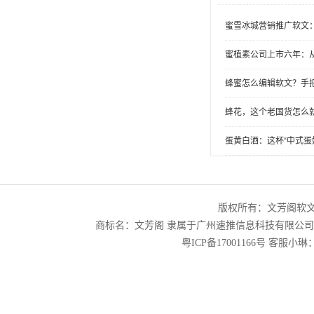
蜜雪冰城营销推广软文
蜜植素公司上市六年：
蜂蜜怎么编辑软文？手
蜂花，这个老国货怎么
蛋黄白酒：这杯“中式蛋
版权所有：文芳阁软
商标名：文芳阁 隶属于广州速推信息科技有限公
粤ICP备17001166号
客服小琳：2