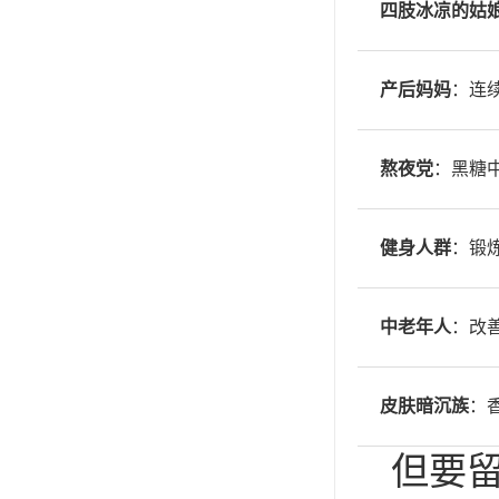
四肢冰凉的姑
产后妈妈
：连
熬夜党
：黑糖
健身人群
：锻
中老年人
：改
皮肤暗沉族
：
但要