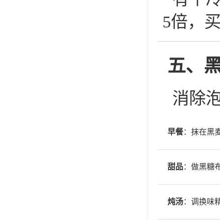
5倍，
五、黑
消除
早餐
：抹在黑
甜品
：做黑糖
炖汤
：调换味