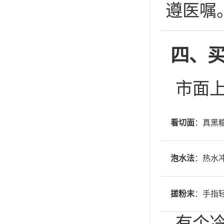
遵医嘱
四、买
市面
看切面
：真黑
泡水法
：热水
搓粉末
：手指
有个