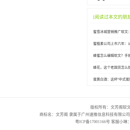
[阅读过本文的朋
蜜雪冰城营销推广软文
蜜植素公司上市六年：
蜂蜜怎么编辑软文？手
蜂花，这个老国货怎么
蛋黄白酒：这杯“中式蛋
版权所有：文芳阁软
商标名：文芳阁 隶属于广州速推信息科技有限公
粤ICP备17001166号
客服小琳：2