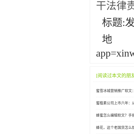
干法律
标题:
地址:h
app=xin
[阅读过本文的朋
蜜雪冰城营销推广软文
蜜植素公司上市六年：
蜂蜜怎么编辑软文？手
蜂花，这个老国货怎么