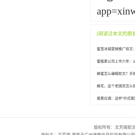
app=xin
[阅读过本文的朋
蜜雪冰城营销推广软文
蜜植素公司上市六年：
蜂蜜怎么编辑软文？手
蜂花，这个老国货怎么
蛋黄白酒：这杯“中式蛋
版权所有：文芳阁软
商标名：文芳阁 隶属于广州速推信息科技有限公