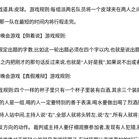
戏道具:皮球。游戏规则:每组派两名队员将一个皮球夹在两人之
看那一队在最短的时间内将行程走完。
、晚会游戏【倒着说】游戏规则:
规定出题的字数,比如这一轮出题必须在四个字以内,也就是说出
钟之内把刚才的那句话反过来说,也就是“人好是我”,如果说不出
、晚会游戏【真假难辩】游戏规则:
戏规则:四个一样的杯子里只有一个杯子里装有白酒,其余三个装
猜的人是一组,喝的人一定要特别的善于表演,喝水要做出喝了烈
持人站中间,主持人说“右”,全部人就将头转左,说“左”,所有人就
反方向的动作。裁判或主持人要仔细观察参加者,发现有人犯错,