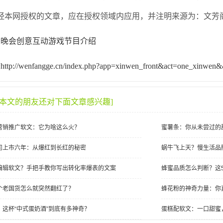
经本网授权的文章，应在授权领域内应用，并注明来源为：文芳
:晚会创意互动游戏节目介绍
ttp://wenfangge.cn/index.php?app=xinwen_front&act=one_xinwen
过本文的朋友还对下面文章感兴趣]
营销推广软文：它为啥这么火？
蜜薯条：你从未尝过的
司上市六年：从爆红到长红的秘密
蜗牛飞上天？慢生活品
编辑软文？手把手教你写出转化率爆表的文案
蜂蜜品质怎么判断？这5
个老国货怎么就突然翻红了？
蜂花粉的神奇力量：你
：这杯“中式蛋奶酒”到底有多神奇？
蛋糕配软文：一口甜蜜