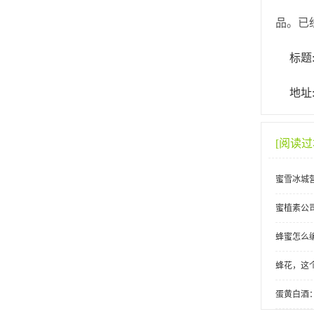
品。已
标题
地址:h
[阅读
蜜雪冰城
蜜植素公
蜂蜜怎么
蜂花，这
蛋黄白酒