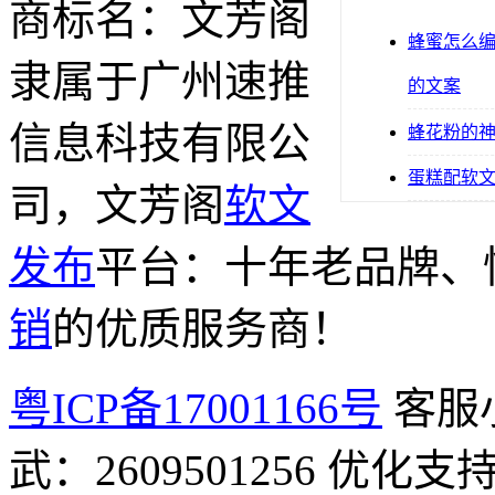
商标名：文芳阁
蜂蜜怎么
隶属于广州速推
的文案
信息科技有限公
蜂花粉的
蛋糕配软
司，文芳阁
软文
发布
平台：十年老品牌、
销
的优质服务商！
粤ICP备17001166号
客服小
武：2609501256 优