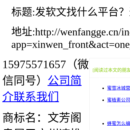
标题:发软文找什么平台
地址:http://wenfangge.cn/in
app=xinwen_front&act=on
15975571657（微
[阅读过本文的朋
信同号）
公司简
蜜雪冰城
介
联系我们
蜜植素公
商标名：文芳阁
蜂蜜怎么