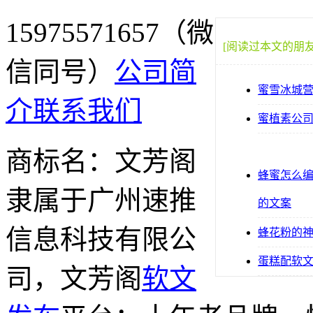
15975571657（微
[阅读过本文的朋
信同号）
公司简
蜜雪冰城
介
联系我们
蜜植素公
商标名：文芳阁
蜂蜜怎么
隶属于广州速推
的文案
信息科技有限公
蜂花粉的
蛋糕配软
司，文芳阁
软文