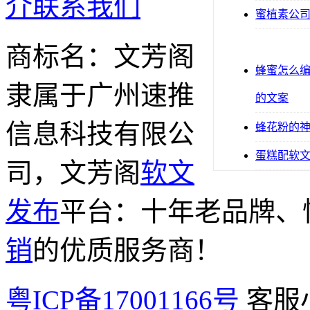
介
联系我们
蜜植素公
商标名：文芳阁
蜂蜜怎么
隶属于广州速推
的文案
信息科技有限公
蜂花粉的
蛋糕配软
司，文芳阁
软文
发布
平台：十年老品牌、
销
的优质服务商！
粤ICP备17001166号
客服小