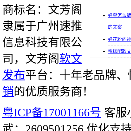
商标名：文芳阁
蜂蜜怎么
隶属于广州速推
的文案
信息科技有限公
蜂花粉的
蛋糕配软
司，文芳阁
软文
发布
平台：十年老品牌、
销
的优质服务商！
粤ICP备17001166号
客服小
武：2609501256 优