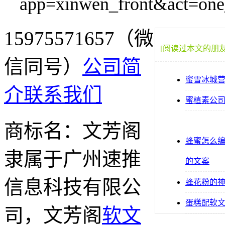
app=xinwen_front&act=on
15975571657（微
[阅读过本文的朋
信同号）
公司简
蜜雪冰城
介
联系我们
蜜植素公
商标名：文芳阁
蜂蜜怎么
隶属于广州速推
的文案
信息科技有限公
蜂花粉的
蛋糕配软
司，文芳阁
软文