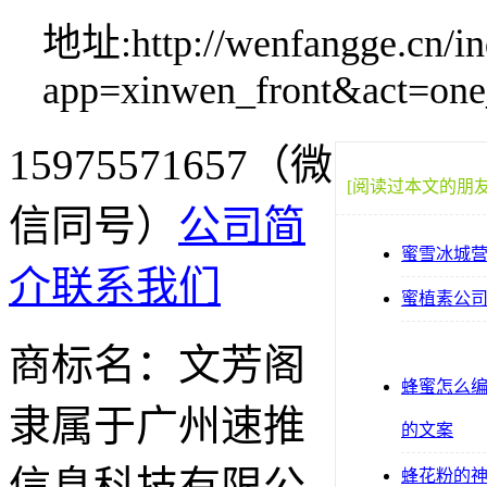
地址:http://wenfangge.cn/in
app=xinwen_front&act=on
15975571657（微
[阅读过本文的朋
信同号）
公司简
蜜雪冰城
介
联系我们
蜜植素公
商标名：文芳阁
蜂蜜怎么
隶属于广州速推
的文案
信息科技有限公
蜂花粉的