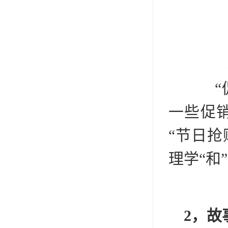
“促
一些促销
“节日抢
理学“和
2，故