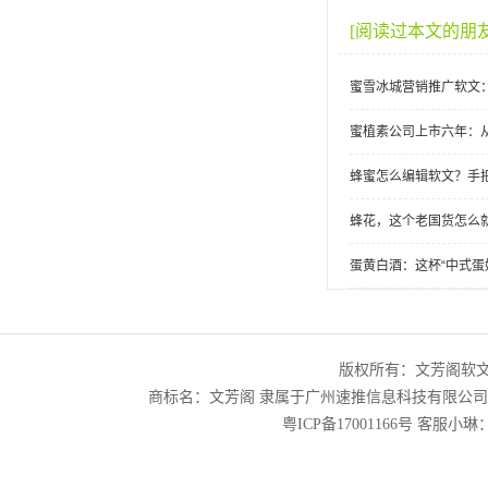
[阅读过本文的朋
蜜雪冰城营销推广软文
蜜植素公司上市六年：
蜂蜜怎么编辑软文？手
蜂花，这个老国货怎么
蛋黄白酒：这杯“中式蛋
版权所有：文芳阁软
商标名：文芳阁 隶属于广州速推信息科技有限公
粤ICP备17001166号
客服小琳：2