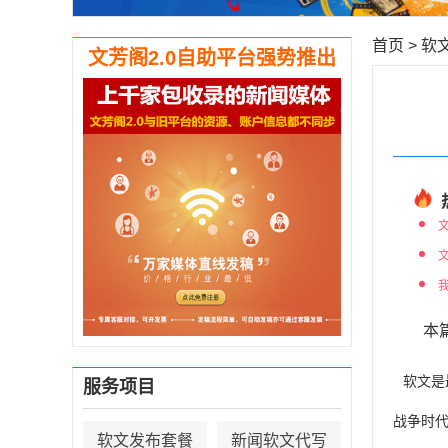
首页
>
软
文芳阁2.0自助平台强势推出
本
软文是
服务项目
战争时
软文发布套餐
新闻软文代写