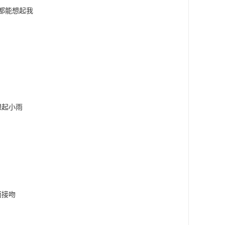
都能想起我
想起小雨
雨接吻