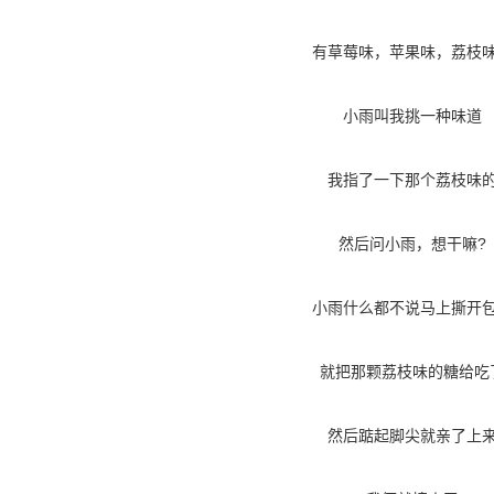
有草莓味，苹果味，荔枝
小雨叫我挑一种味道
我指了一下那个荔枝味
然后问小雨，想干嘛?
小雨什么都不说马上撕开
就把那颗荔枝味的糖给吃
然后踮起脚尖就亲了上