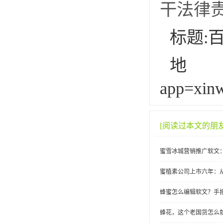
干法律
标题:
地址:h
app=xin
[阅读过本文的朋
蜜雪冰城营销推广软文
蜜植素公司上市六年：
蜂蜜怎么编辑软文？手
蜂花，这个老国货怎么