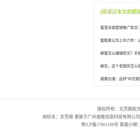
[阅读过本文的朋
蜜雪冰城营销推广软文
蜜植素公司上市六年：
蜂蜜怎么编辑软文？手
蜂花，这个老国货怎么
蛋黄白酒：这杯“中式蛋
版权所有：文芳阁软
商标名：文芳阁 隶属于广州速推信息科技有限公
粤ICP备17001166号
客服小琳：2